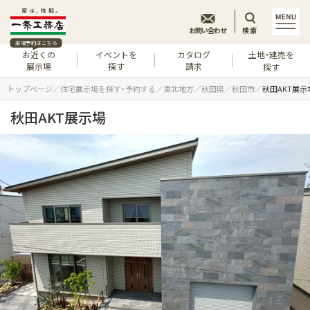
お問い合わせ
検索
来場予約はこちら
お近くの
イベントを
カタログ
土地・建売を
展示場
探す
請求
探す
トップページ
住宅展示場を探す・予約する
東北地方
秋田県
秋田市
秋田AKT展示
秋田AKT展示場