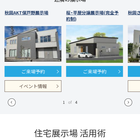
秋田AKT保戸野展示場
桜・平屋分譲展示場(完全予
秋田
約制)
ご来場予約
ご来場予約
イベント情報
1
of
4
住宅展示場 活用術