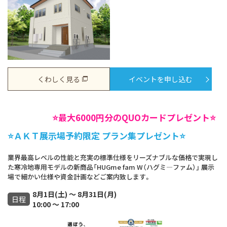
くわしく見る
イベントを申し込む
⭐️最大6000円分のQUOカードプレゼント⭐️
⭐️ＡＫＴ展示場予約限定 プラン集プレゼント⭐️
業界最高レベルの性能と充実の標準仕様をリーズナブルな価格で実現し
た寒冷地専用モデルの新商品「HUGme fam W（ハグミ―ファム）」 展示
場で細かい仕様や資金計画などご案内致します。
8月1日(土) ～ 8月31日(月)
日程
10:00 ～ 17:00