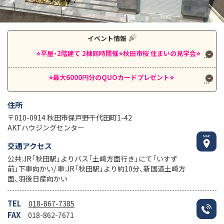
イベント情報
⭐️平屋・2階建て 2棟同時開催⭐️秋田市桜 住まいの見学会⭐️
⭐️最大6000円分のQUOカードプレゼント⭐️
⭐️Ａ
住所
〒010-0914 秋田市保戸野千代田町1-42
AKTハウジングセンター
交通アクセス
公共:JR「秋田駅」よりバス「土崎方面行き」にて「いすず
前」下車向かい/ 車:JR「秋田駅」より約10分、新国道土崎方
面、羽後日産向かい
TEL
018-867-7385
FAX
018-862-7671