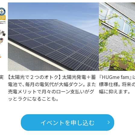
実
【太陽光で２つのオトク】 太陽光発電＋蓄
『HUGme fa
電池で、毎月の電気代が大幅ダウン。また
標準仕様。将来
売電メリットで月々のローン支払いがグ
幅に抑えます。
ッとラクになることも。
イベントを申し込む