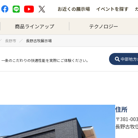
お近くの
展示場
イベントを
探す
商品ラインアップ
テクノロジー
長野市
長野古牧展示場
中部地方
一条のこだわりの快適性能を実際にご体験ください。
住所
〒381-00
長野古牧