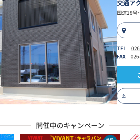
交通ア
国道18号
TEL
026
FAX
026
開催中のキャンペーン