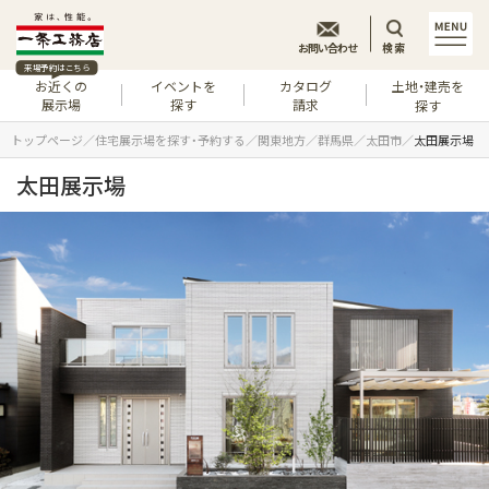
お問い合わせ
検索
来場予約はこちら
お近くの
イベントを
カタログ
土地・建売を
展示場
探す
請求
探す
トップページ
住宅展示場を探す・予約する
関東地方
群馬県
太田市
太田展示場
太田展示場