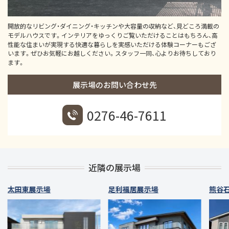
開放的なリビング・ダイニング・キッチンや大容量の収納など、見どころ満載の
モデルハウスです。インテリアをゆっくりご覧いただけることはもちろん、高
性能な住まいが実現する快適な暮らしを実感いただける体験コーナーもござ
います。ぜひお気軽にお越しください。スタッフ一同、心よりお待ちしており
ます。
展示場のお問い合わせ先
0276-46-7611
近隣の展示場
太田東展示場
足利福居展示場
熊谷