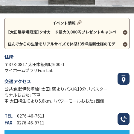
イベント情報
【太田展示場限定】クオカード最大9,000円プレゼントキャンペーン！新田木崎宿泊体験棟オープン１周年記念♪特別特典！
住んでからの生活をリアルサイズで体感！35坪最新仕様のモデルハウスで宿泊体験＠群馬県太田市
住所
〒373-0817 太田市飯塚町600-1
マイホームプラザFun Lab
交通アクセス
公共:東武伊勢崎線「太田」駅よりバス約10分、「バスター
ミナルおおた」下車
車:太田桐生ICより5.6km、「パワーモールおおた」西側
TEL
0276-46-7611
FAX
0276-46-9711