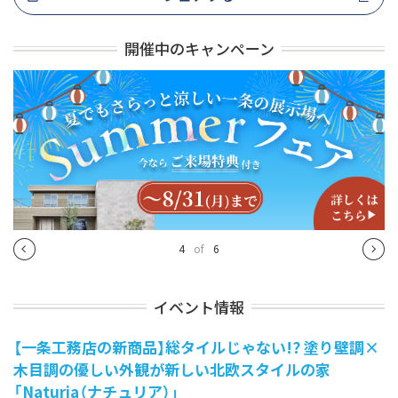
開催中のキャンペーン
4
of
6
イベント情報
【一条工務店の新商品】総タイルじゃない!? 塗り壁調×
木目調の優しい外観が新しい北欧スタイルの家
「Naturia（ナチュリア）」