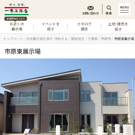
お問い合わせ
検索
来場予約はこちら
お近くの
イベントを
カタログ
土地・建売を
展示場
探す
請求
探す
トップページ
住宅展示場を探す・予約する
関東地方
千葉県
市原市
市原東展示場
市原東展示場