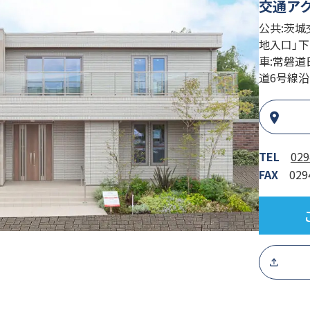
交通ア
公共:茨城
地入口」下
車:常磐道
道6号線
TEL
029
FAX
029