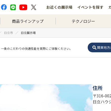
お近くの
展示場
イベントを
探す
商品ラインアップ
テクノロジー
日立市
日立展示場
関東地方
一条のこだわりの快適性能を実際にご体験ください。
住所
〒316-0
日立ハウ