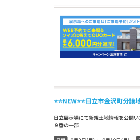
⭐⭐NEW⭐⭐日立市金沢町分譲
日立展示場にて新規土地情報を公開いた
９番の一部
8月3日(月) ～ 8月10日(月)
日程