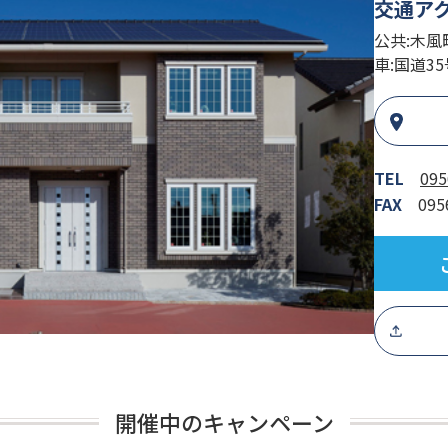
交通ア
公共:木
車:国道3
TEL
095
FAX
095
開催中のキャンペーン