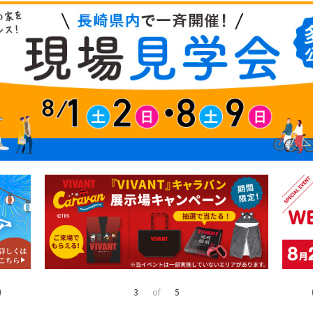
4
of
5