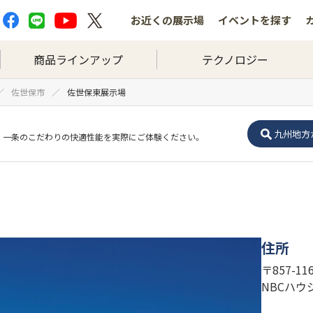
お近くの
展示場
イベントを
探す
商品ラインアップ
テクノロジー
佐世保市
佐世保東展示場
九州地方
一条のこだわりの快適性能を実際にご体験ください。
住所
〒857-1
NBCハウ