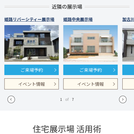
近隣の展示場
姫路リバーシティー展示場
姫路中央展示場
加古
ご来場予約
ご来場予約
イベント情報
イベント情報
1
of
7
住宅展示場 活用術