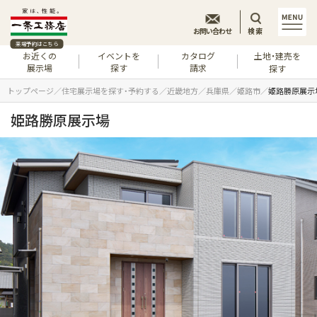
お問い合わせ
検索
来場予約はこちら
お近くの
イベントを
カタログ
土地・建売を
展示場
探す
請求
探す
トップページ
住宅展示場を探す・予約する
近畿地方
兵庫県
姫路市
姫路勝原展示
姫路勝原展示場