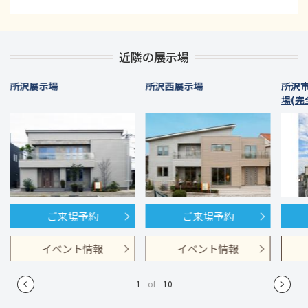
近隣の展示場
所沢展示場
所沢西展示場
所沢
場(完
ご来場予約
ご来場予約
イベント情報
イベント情報
1
of
10