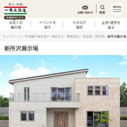
お問い合わせ
検索
来場予約はこちら
お近くの
イベントを
カタログ
土地・建売を
展示場
探す
請求
探す
トップページ
住宅展示場を探す・予約する
関東地方
埼玉県
所沢市
新所沢展示場
新所沢展示場