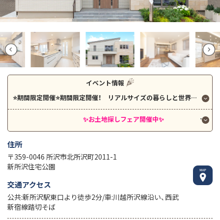
イベント情報
⭐期間限定開催⭐期間限定開催！ リアルサイズの暮らしと世界最高基準の快適性能を体感しよう！
✨お土地探しフェア開催中✨
⭐お土
住所
〒359-0046 所沢市北所沢町2011-1
新所沢住宅公園
交通アクセス
公共:新所沢駅東口より徒歩2分/車:川越所沢線沿い、西武
新宿線踏切そば