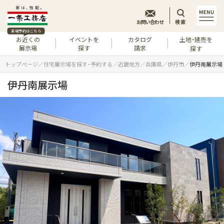
お問い合わせ
検索
来場予約はこちら
お近くの
イベントを
カタログ
土地・建売を
展示場
探す
請求
探す
トップページ
住宅展示場を探す・予約する
近畿地方
兵庫県
伊丹市
伊丹南展示場
伊丹南展示場