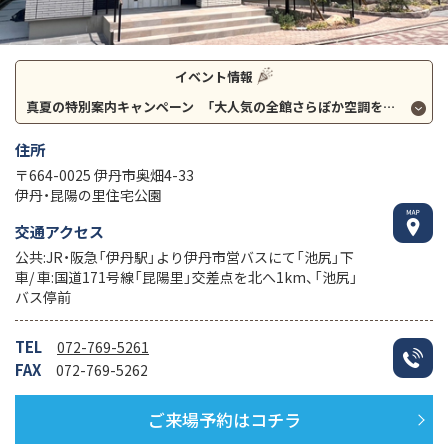
イベント情報
真夏の特別案内キャンペーン 「大人気の全館さらぽか空調を特別価格にて」
住所
〒664-0025 伊丹市奥畑4-33
伊丹・昆陽の里住宅公園
交通アクセス
公共:JR・阪急「伊丹駅」より伊丹市営バスにて「池尻」下
車/ 車:国道171号線「昆陽里」交差点を北へ1km、「池尻」
バス停前
TEL
072-769-5261
FAX
072-769-5262
ご来場予約はコチラ