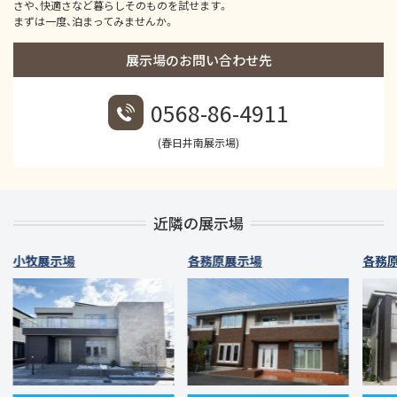
さや、快適さなど暮らしそのものを試せます。
まずは一度、泊まってみませんか。
展示場のお問い合わせ先
0568-86-4911
(春日井南展示場)
近隣の展示場
小牧展示場
各務原展示場
各務