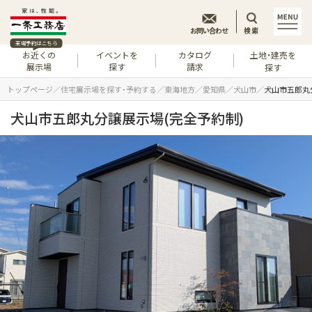
お問い合わせ
検索
来場予約はこちら
お近くの
イベントを
カタログ
土地・建売を
展示場
探す
請求
探す
トップページ
住宅展示場を探す・予約する
東海地方
愛知県
犬山市
犬山市五郎丸
犬山市五郎丸分譲展示場(完全予約制)