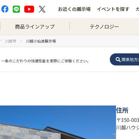
お近くの
展示場
イベントを
探す
商品ラインアップ
テクノロジー
川越市
川越小仙波展示場
関東地方
一条のこだわりの快適性能を実際にご体験ください。
住所
〒350-0
川越ハウ