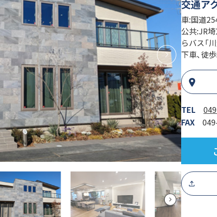
交通ア
車:国道2
公共:JR
らバス「川
下車、徒歩
TEL
049
FAX
049