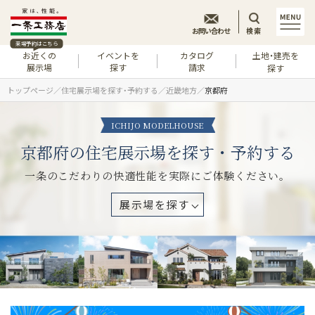
お問い合わせ
検索
来場予約はこちら
お近くの
イベントを
カタログ
土地・建売を
展示場
探す
請求
探す
トップページ
住宅展示場を探す・予約する
近畿地方
京都府
ICHIJO MODELHOUSE
京都府の住宅展示場を探す・予約する
一条のこだわりの快適性能を実際にご体験ください。
展示場を探す