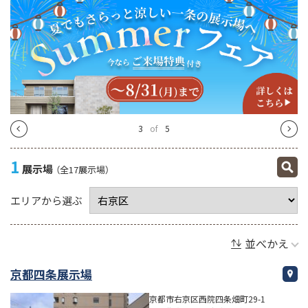
4
of
5
1
展示場
（全17展示場）
エリアから選ぶ
並べかえ
京都四条展示場
京都市右京区西院四条畑町29-1