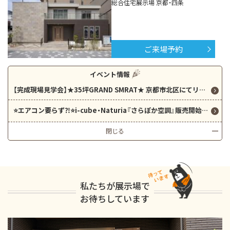
総合住宅展示場 京都・四条
ご来場予約
イベント情報
【完成現場見学会】★35坪GRAND SMRAT★ 京都市北区にてリアルサイズのお家を見学できます！ぜひモデルハウスと比べてみてください！
⭐️エアコン要らず⁈⭐️i-cube・Naturia『さらぽか空調』販売開始！⭐️
閉じる
私たちが展示場で
お待ちしています