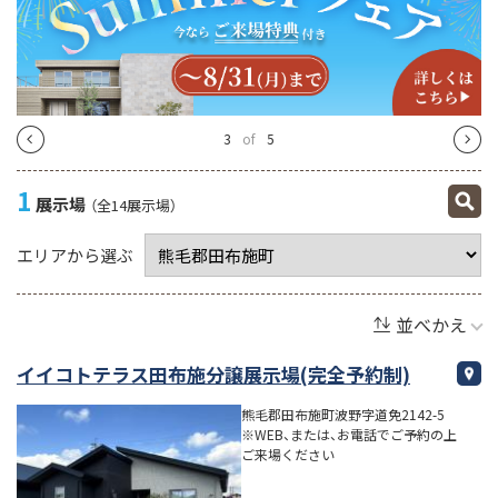
4
of
5
1
展示場
（全14展示場）
エリアから選ぶ
並べかえ
イイコトテラス田布施分譲展示場(完全予約制)
熊毛郡田布施町波野字道免2142-5
※WEB、または、お電話でご予約の上
ご来場ください