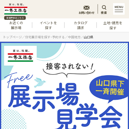
お問い合わせ
検索
来場予約はこちら
お近くの
イベントを
カタログ
土地・建売を
展示場
探す
請求
探す
トップページ
住宅展示場を探す・予約する
中国地方
山口県