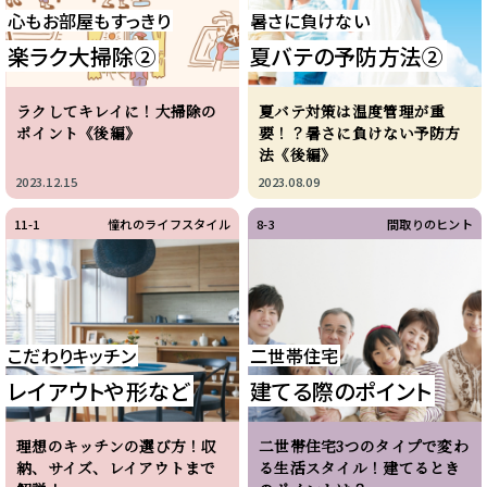
心もお部屋もすっきり
暑さに負けない
楽ラク大掃除②
夏バテの予防方法②
ラクしてキレイに！大掃除の
夏バテ対策は温度管理が重
ポイント《後編》
要！？暑さに負けない予防方
法《後編》
2023.12.15
2023.08.09
11-1
憧れのライフスタイル
8-3
間取りのヒント
こだわりキッチン
二世帯住宅
レイアウトや形など
建てる際のポイント
理想のキッチンの選び方！収
二世帯住宅3つのタイプで変わ
納、サイズ、レイアウトまで
る生活スタイル！建てるとき