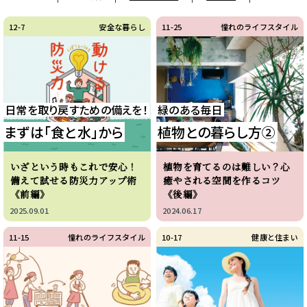
12-7
安全な暮らし
11-25
憧れのライフスタイル
日常を取り戻すための備えを！
緑のある毎日
まずは「食と水」から
植物との暮らし方②
いざという時もこれで安心！
植物を育てるのは難しい？心
備えて試せる防災力アップ術
癒やされる空間を作るコツ
《前編》
《後編》
2025.09.01
2024.06.17
11-15
憧れのライフスタイル
10-17
健康と住まい