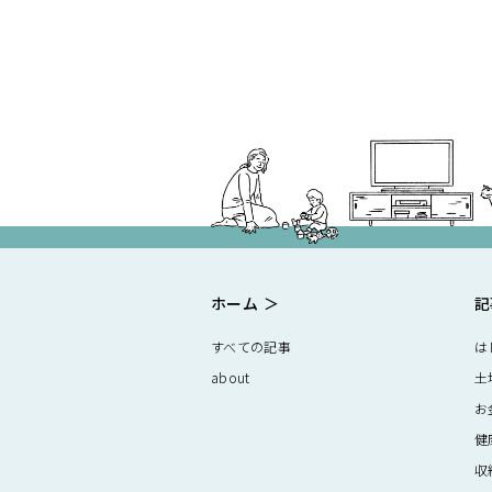
ホーム
記
すべての記事
は
about
土
お
健
収