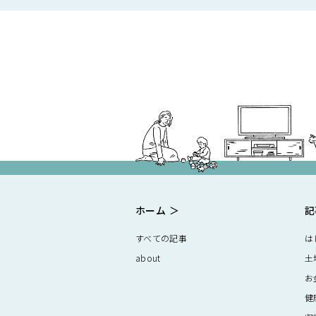
ホーム
記
すべての記事
は
about
土
お
健