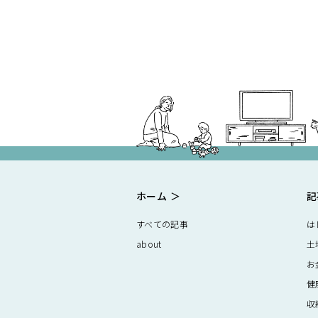
ホーム
記
すべての記事
は
about
土
お
健
収