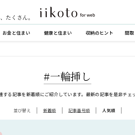
ト
、
たくさん。
お金と住まい
健康と住まい
収納のヒント
間取
#一輪挿し
連する記事を新着順にご紹介しています。
最新の記事を是非チェ
並び替え
新着順
記事番号順
人気順