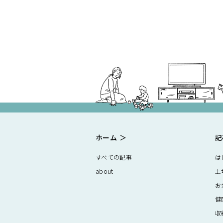
ホーム
記
すべての記事
は
about
土
お
健
収