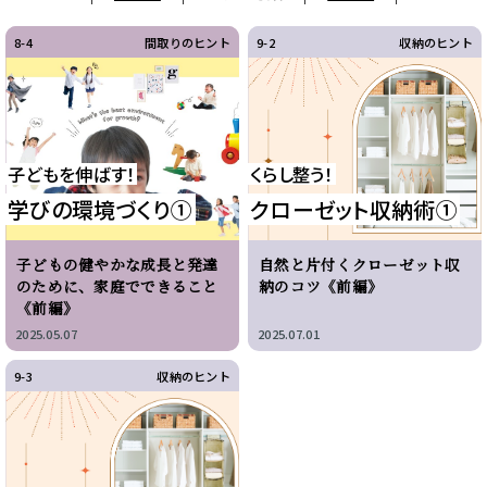
8-4
間取りのヒント
9-2
収納のヒント
子どもを伸ばす！
くらし整う！
学びの環境づくり①
クローゼット収納術①
子どもの健やかな成長と発達
自然と片付くクローゼット収
のために、家庭でできること
納のコツ《前編》
《前編》
2025.05.07
2025.07.01
9-3
収納のヒント