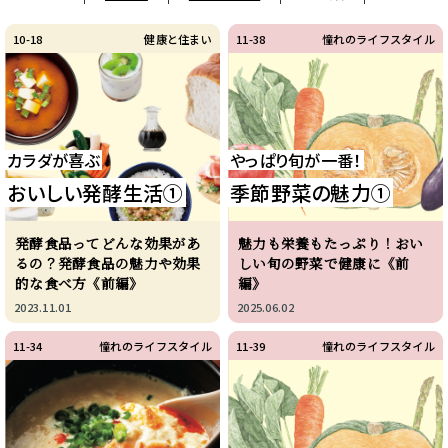
10-18
健康と住まい
11-38
憧れのライフスタイル
カラダが喜ぶ
やっぱり旬が一番！
おいしい発酵生活①
季節野菜の魅力①
発酵食品ってどんな効果があ
魅力も栄養もたっぷり！おい
るの？発酵食品の魅力や効果
しい旬の野菜で健康に《前
的な食べ方《前編》
編》
2023.11.01
2025.06.02
11-34
憧れのライフスタイル
11-39
憧れのライフスタイル