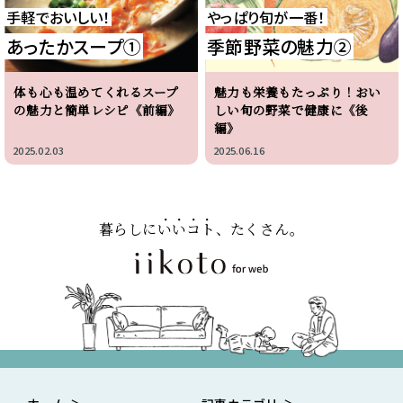
手軽でおいしい！
やっぱり旬が一番！
あったかスープ①
季節野菜の魅力②
体も心も温めてくれるスープ
魅力も栄養もたっぷり！おい
の魅力と簡単レシピ《前編》
しい旬の野菜で健康に《後
編》
2025.02.03
2025.06.16
暮らしに
いいコト
、たくさん。