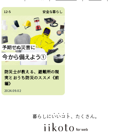
12-5
安全な暮らし
予期せぬ災害に
今から備えよう①
防災士が教える、避難所の現
実とおうち防災のススメ《前
編》
2024.09.02
暮らしに
いいコト
、たくさん。