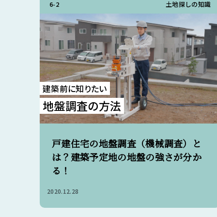
6-2
土地探しの知識
建築前に知りたい
地盤調査の方法
戸建住宅の地盤調査（機械調査）と
は？建築予定地の地盤の強さが分か
る！
2020.12.28