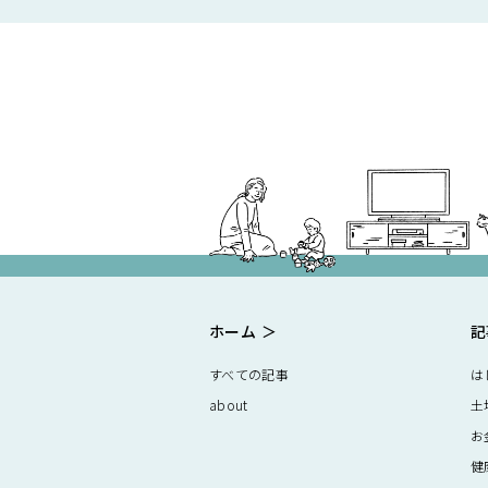
ホーム
記
すべての記事
は
about
土
お
健