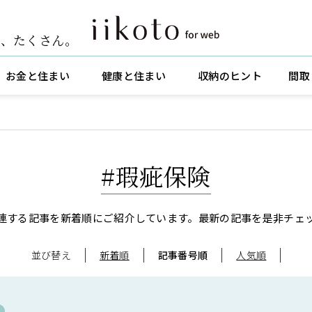
ト
、
たくさん。
お金と住まい
健康と住まい
収納のヒント
間取
#瑕疵保険
連する記事を新着順にご紹介しています。
最新の記事を是非チェ
並び替え
新着順
記事番号順
人気順