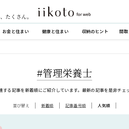
ト
、
たくさん。
お金と住まい
健康と住まい
収納のヒント
間取
#管理栄養士
連する記事を新着順にご紹介しています。
最新の記事を是非チェ
並び替え
新着順
記事番号順
人気順