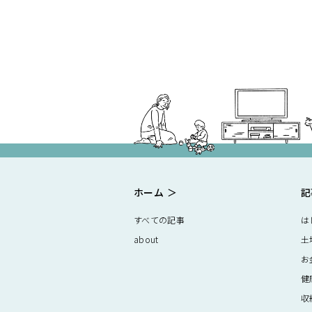
ホーム
記
すべての記事
は
about
土
お
健
収