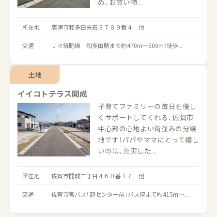
め、お買い物...
所在地
唐津市和多田先石３７８９番４ 他
交通
ＪＲ筑肥線 和多田駅まで約470m～500m（徒歩...
土地
イイコトテラス開成
子育てファミリーの毎日を優し
くサポートしてくれる、佐賀市
中心部の心地よい街並みの分譲
地です！パパやママにとって嬉し
いのは、充実した...
所在地
佐賀市開成二丁目４６０番１７ 他
交通
佐賀市営バス「卸センター前」バス停まで約415m～...