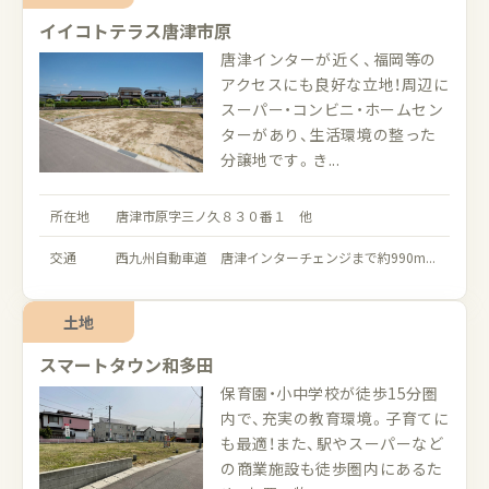
イイコトテラス唐津市原
唐津インターが近く、福岡等の
アクセスにも良好な立地！周辺に
スーパー・コンビニ・ホームセン
ターがあり、生活環境の整った
分譲地です。き...
所在地
唐津市原字三ノ久８３０番１ 他
交通
西九州自動車道 唐津インターチェンジまで約990m...
土地
スマートタウン和多田
保育園・小中学校が徒歩15分圏
内で、充実の教育環境。子育てに
も最適！また、駅やスーパーなど
の商業施設も徒歩圏内にあるた