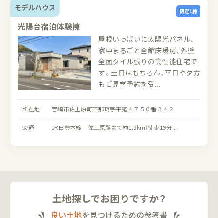
モデルハウス
限定1棟
光陽台宿泊体験棟
屋根いっぱいに太陽光パネル、
家中まるごと全館床暖房、外壁
全面タイル張りの高性能住宅で
す。土日はもちろん、平日や夕方
もご見学予約を受...
所在地
宮崎市佐土原町下那珂字平廻４７５０番３４２
交通
JR日豊本線 佐土原駅まで約1.5km（徒歩19分...
土地探しでお困りですか？
良い土地
を見つけるための参考書