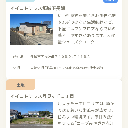
イイコトテラス都城下長飯
いつも家族を感じられる安心感
やムダの少ない生活動線など、
平屋にはワンフロアならではの
暮らしやすさがあります。大容
量シューズクローク...
所在地
都城市下長飯町７４０番２、７４１番３
交通
宮崎交通「下牟田」バス停まで約280ｍ(徒歩4分)
土地
イイコトテラス月見ヶ丘１丁目
月見ヶ丘一丁目エリアは、静か
で落ち着いた街並みが広がり、
住みよい環境です。毎日の食卓
を支える「コープみやざき赤江