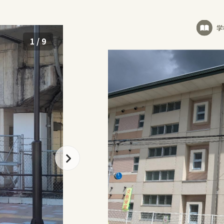
学
1
/
9