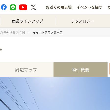
お近くの
展示場
イベントを
探す
商品ラインアップ
テクノロジー
見学予約する 岩手県
イイコトテラス高水寺
寺
周辺マップ
物件概要