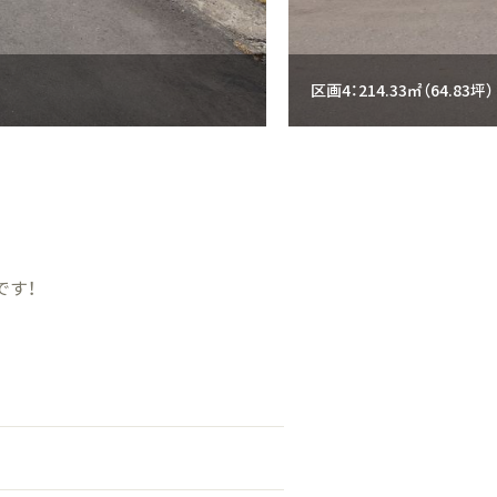
区画4：214.33㎡（6
です！