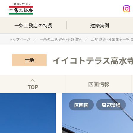
一条工務店の特長
建築実例
トップページ
一条の土地 建売・分譲住宅
土地 建売・分譲住宅一覧 
イイコトテラス高水
土地
区画情報
TOP
区画図
周辺環境