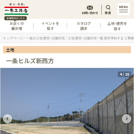
お問い合わせ
検索
来場予約はこちら
お近くの
イベントを
カタログ
土地・建売を
展示場
探す
請求
探す
トップページ
一条の土地 建売・分譲住宅
土地 建売・分譲住宅一覧 見学予約する 三重県
土地
一条ヒルズ新西方
5
/
20