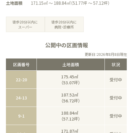
土地面積
171.15㎡ ～ 188.84㎡（51.77坪 ～ 57.12坪）
徒歩20分以内に
徒歩20分以内に
病院・診療所
スーパー
公開中の区画情報
更新日：2026年8月8日現在
区画番号
土地面積
状況
175.45㎡
22-20
受付中
（53.07坪）
187.52㎡
24-13
受付中
（56.72坪）
188.84㎡
9-1
受付中
（57.12坪）
171.87㎡