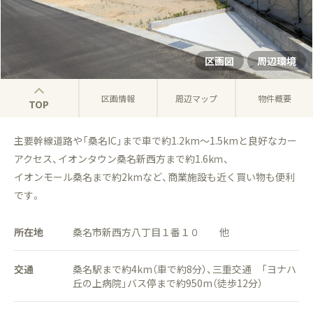
区画図
周辺環境
区画情報
周辺マップ
物件概要
TOP
主要幹線道路や「桑名IC」まで車で約1.2km～1.5kmと良好なカー
アクセス、イオンタウン桑名新西方まで約1.6kｍ、
イオンモール桑名まで約2kmなど、商業施設も近く買い物も便利
です。
所在地
桑名市新西方八丁目１番１０ 他
交通
桑名駅まで約4km（車で約8分）、三重交通 「ヨナハ
丘の上病院」バス停まで約950m（徒歩12分）