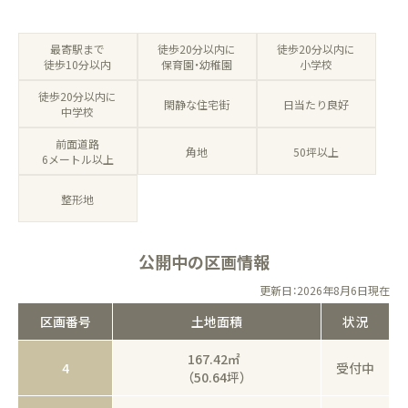
徒歩20分以内に
最寄駅まで
徒歩20分以内に
保育園・幼稚園
徒歩10分以内
小学校
徒歩20分以内に
閑静な住宅街
日当たり良好
中学校
前面道路
角地
50坪以上
6メートル以上
整形地
公開中の区画情報
更新日：2026年8月6日現在
区画番号
土地面積
状況
167.42㎡
4
受付中
（50.64坪）