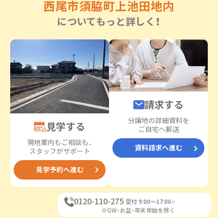
西尾市須脇町上池田地内
についてもっと詳しく！
請求する
分譲地の詳細資料を
見学する
ご自宅へ郵送
現地案内もご相談も、
資料請求へ進む
スタッフがサポート
見学予約へ進む
0120-110-275
受付 9:00〜17:00
※
※GW・お盆・年末年始を除く