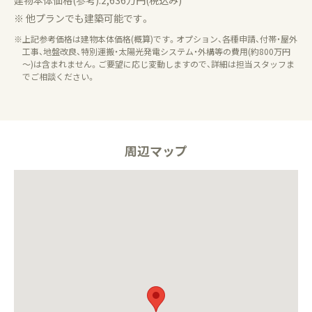
建物本体価格(参考):2,636万円(税込み)
※ 他プランでも建築可能です。
※上記参考価格は建物本体価格(概算)です。オプション、各種申請、付帯・屋外
工事、地盤改良、特別運搬・太陽光発電システム・外構等の費用(約800万円
～)は含まれません。ご要望に応じ変動しますので、詳細は担当スタッフま
でご相談ください。
周辺マップ