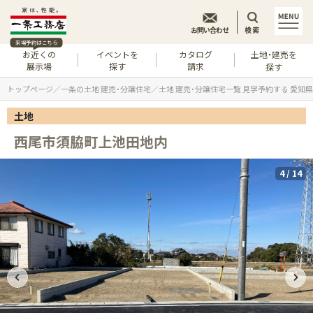
お問い合わせ
検索
来場予約はこちら
お近くの
イベントを
カタログ
土地・建売を
展示場
探す
請求
探す
トップページ
一条の土地 建売・分譲住宅
土地 建売・分譲住宅一覧 見学予約する 愛知県
土地
西尾市須脇町上池田地内
4
/
14