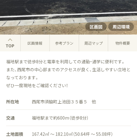
区画図
周辺環境
区画情報
参考プラン
周辺マップ
物件概要
TOP
福地駅まで徒歩8分と電車を利用しての通勤・通学に便利です。
また、西尾市の中心部までのアクセスが良く、生活しやすい立地と
なっております。
ぜひ一度現地をご確認ください！
所在地
西尾市須脇町上池田３５番５ 他
交通
福地駅まで約600m（徒歩8分）
土地面積
167.42㎡ ～ 182.10㎡（50.64坪 ～ 55.08坪）