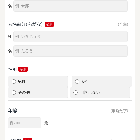
名
お名前（ひらがな）
（全角）
必須
姓
名
性別
必須
男性
女性
その他
回答しない
年齢
（半角数字）
歳