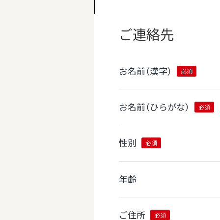
ご連絡先
お名前（漢字）
必須
お名前（ひらがな）
必須
性別
必須
年齢
ご住所
必須