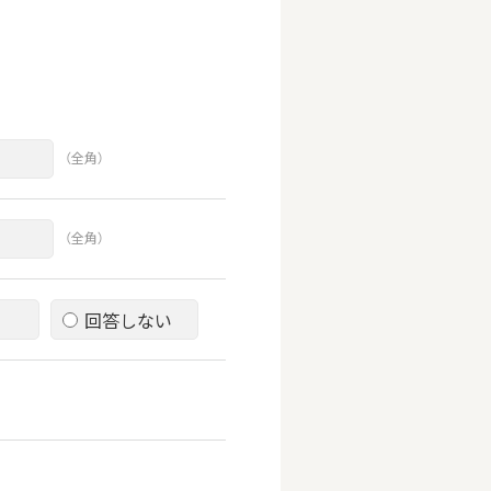
（全角）
（全角）
回答しない