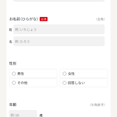
お名前（ひらがな）
（全角）
必須
姓
名
性別
男性
女性
その他
回答しない
年齢
（半角数字）
歳