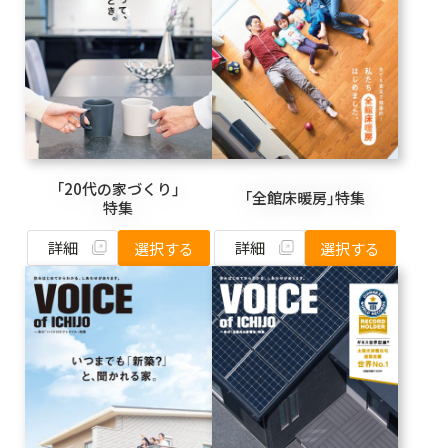
「20代の家づくり」
「全館床暖房」特集
特集
詳細
詳細
選択する
選択する