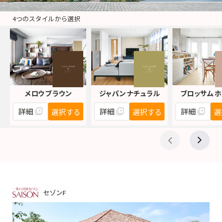
4つのスタイルから選択
メロウ ブラウン
ジャパン ナチュラル
ブロッサム 
詳細
詳細
詳細
選択する
選択する
選
セゾンF