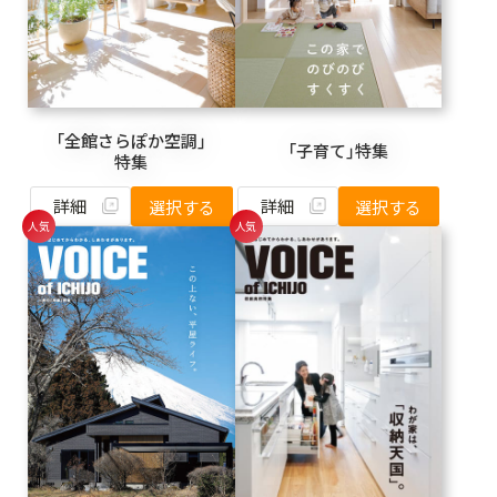
「全館さらぽか空調」
「子育て」特集
特集
詳細
詳細
選択する
選択する