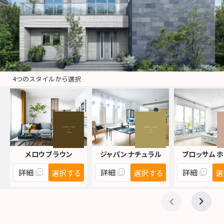
4つのスタイルから選択
メロウ ブラウン
ジャパン ナチュラル
ブロッサム 
詳細
詳細
詳細
選択する
選択する
選