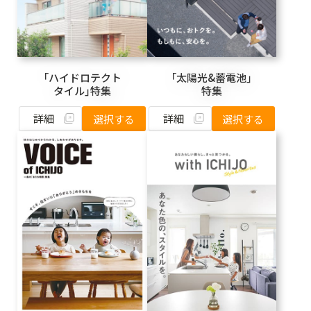
「ハイドロテクト
「太陽光&蓄電池」
タイル」特集
特集
詳細
詳細
選択する
選択する