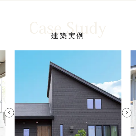
建
築
実
例