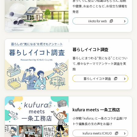
家づくりに役立つ知識はもちろん、収納
や健康、お金のことなど、お役立ち情報を
発信
iikoto for web
暮らしイイコト調査
暮らしにまつわる“気になる”ことについ
て、様々なテーマでアンケート調査を実
施
暮らしイイコト調査
kufura meets 一条工務店
小学館『kufura』と一条のコラボ企画！サ
トウ編集長の生の声をお届け
kufura meets ICHIJO