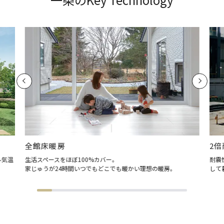
全館床暖房
2倍
外気温
生活スペースをほぼ100%カバー。
耐震
家じゅうが24時間いつでもどこでも暖かい理想の暖房。
して