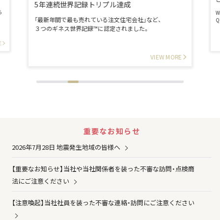
5年連続世界記録トリプル達成
ら
「最新年間で最も売れている注文住宅会社」など、
３つのギネス世界記録™に認定されました。
E
VIEW MORE
重要なお知らせ
2026年7月28日 地震発生地域の皆様へ
【重要なお知らせ】当社や当社関係者を装った不審な訪問・点検商
法にご注意ください
【注意喚起】当社社員を装った不審な連絡・訪問にご注意ください