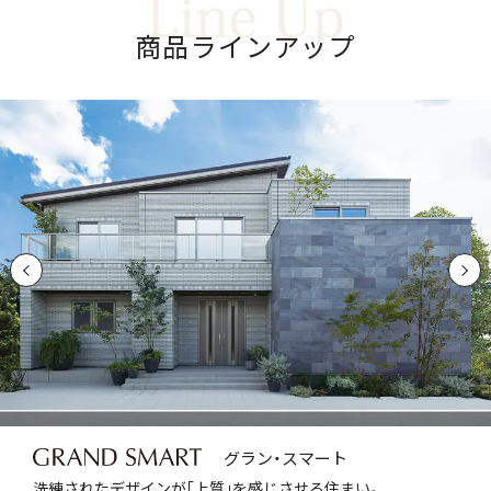
商
品
ラ
イ
ン
ア
ッ
プ
グラン・スマート
洗練されたデザインが｢上質｣を感じさせる住まい。