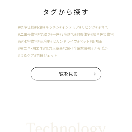
タグから探す
#標準仕様
#収納
#キッチン
#インテリア
#リビング
#子育て
#二世帯住宅
#間取り
#平屋
#3階建て
#耐震住宅
#総合免災住宅
#耐水害住宅
#寒冷地
#セカンドライフ
#ペット
#断熱王
#省エネ・創エネ
#電力大革命
#ZEH
#全館床暖房
#さらぽか
#うるケア
#花粉ジェット
一覧を見る