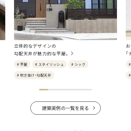
立体的なデザインの
お
勾配天井が魅力的な平屋。
「
# 平屋
# スタイリッシュ
# シック
# 吹き抜け・勾配天井
建築実例の一覧を見る