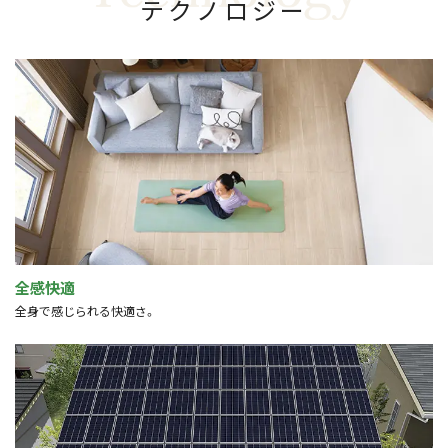
テ
ク
ノ
ロ
ジ
ー
全感快適
全身で感じられる快適さ。