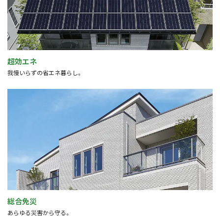
超効エネ
我慢いらずの省エネ暮らし。
総合免災
あらゆる災害から守る。