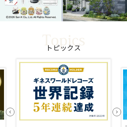
ト
ピ
ッ
ク
ス