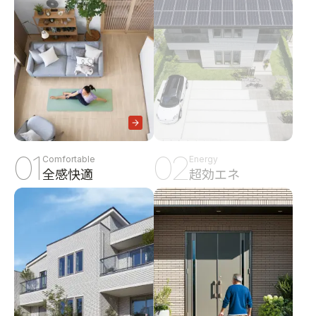
01
02
Comfortable
Energy
全感快適
超効エネ