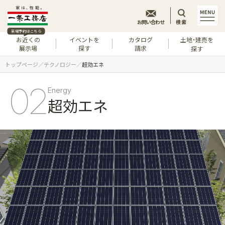
お問い合わせ
検索
来場予約はこちら
お近くの
イベントを
カタログ
土地・建売を
展示場
探す
請求
探す
トップページ
テクノロジー
超効エネ
02
Energy
超効エネ