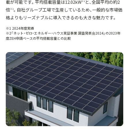
載が可能です。平均搭載容量は12.02kW
と、全国平均の約2
※1
倍
。自社グループ工場で生産しているため、一般的な市場価
※2
格よりもリーズナブルに導入できるのも大きな魅力です。
※1 2024年度実績
※2「ネット・ゼロ・エネルギー・ハウス実証事業 調査発表会2024」の2023年
度ZEH申請ベースの平均搭載容量との比較