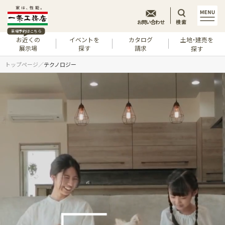
お問い合わせ
検索
来場予約はこちら
お近くの
イベントを
カタログ
土地・建売を
展示場
探す
請求
探す
トップページ
テクノロジー