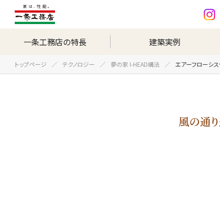
一条工務店の特長
建築実例
トップページ
テクノロジー
夢の家 I-HEAD構法
エアーフローシステ