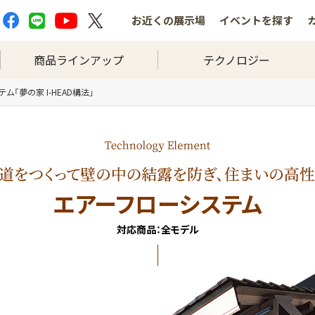
お近くの
展示場
イベントを
探す
商品ラインアップ
テクノロジー
ム「夢の家 I-HEAD構法」
エアーフローシステム
対応商品：全モデル