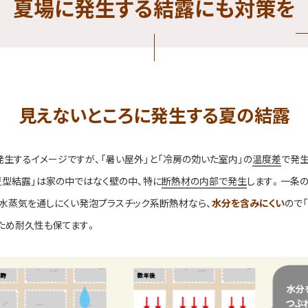
夏場に発生する
結露にも対策を
見えないところに発生する
夏の結露
発生するイメージですが、「暑い屋外」と「冷房の効いた室内」の
温度差
で発生
夏型結露」は家の中ではなく壁の中、特に
断熱材の内部で発生
します。一条の
ど、水蒸気を通しにくい発泡プラスチック系断熱材なら、
水分を含みにくい
ので
いため耐久性も保てます。