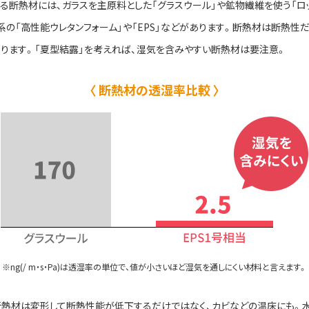
る断熱材には、ガラスを主原料とした「グラスウール」や鉱物繊維を使う「ロ
系の「高性能ウレタンフォーム」や「EPS」などがあります。断熱材は断熱性
ります。「夏型結露」を考えれば、湿気を含みやすい断熱材は要注意。
断熱材の透湿率比較
※ng(/ m・s・Pa)は透湿率の単位で、値が小さいほど湿気を通しにくい材料と言えます。
熱材は変形して断熱性能が低下するだけではなく、カビなどの温床にも。