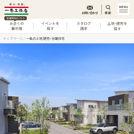
お問い合わせ
検索
来場予約はこちら
お近くの
イベントを
カタログ
土地・建売を
展示場
探す
請求
探す
トップページ
一条の土地 建売・分譲住宅