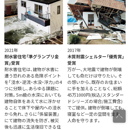
2021年​
2017年
耐水害住宅「準グランプリ金
木質耐震シェルター「優秀賞」
賞」受賞​
受賞
耐水害住宅は、建物が水害に
万が一、大地震で建物が倒壊
遭う恐れのある危険ポイント
しても命だけは守りたい。そ
を｢浸水・逆流・水没・浮力｣の4
の想いから、既存のお住まい
つに分類し、あらゆる課題に
に手を加えることなく、総額
対策。5m級の水深においても
45万1000円(税込/スタンダー
建物自体をあえて水に浮かせ
ドシリーズの場合/施工費含)
ることで床下や屋内への浸水
でご提供。建物が倒壊しても、
から免れ、さらに「係留装置」
寝室など一定の空間を支え、
にて建物の流失を防ぎ、被災
人命を守ります。
後も迅速に生活復旧できる住