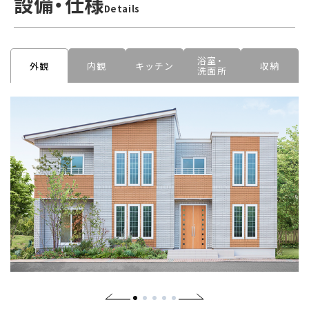
設備・仕様
Details
浴室・
外観
内観
キッチン
収納
洗面所