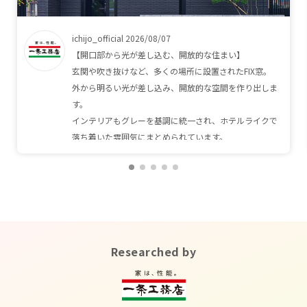
ichijo_official 2026/08/07
【開口部から光が差し込む、開放的な住まい】
玄関や吹き抜けなど、多くの場所に設置されたFIX窓。
外から明るい光が差し込み、開放的な空間を作り出しま
す。
インテリアもグレーを基調に統一され、ホテルライクで
落ち着いた雰囲気にまとめられています。
魅力的な実例多数のカタログを、展示場でご用意してい
ます！ぜひお気軽にご来場ください。
@ichijo_officialのハイライト「ご来場予約」からご予約
いただくとご案内がスムーズです。ぜひご活用くださ
い。
Researched by
#一条工務店 #ismart #吹き抜け #LDK #建築実例