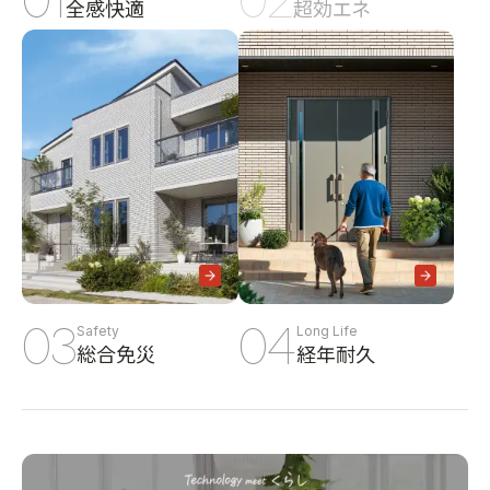
全感快適
超効エネ
03
04
Safety
Long Life
総合免災
経年耐久