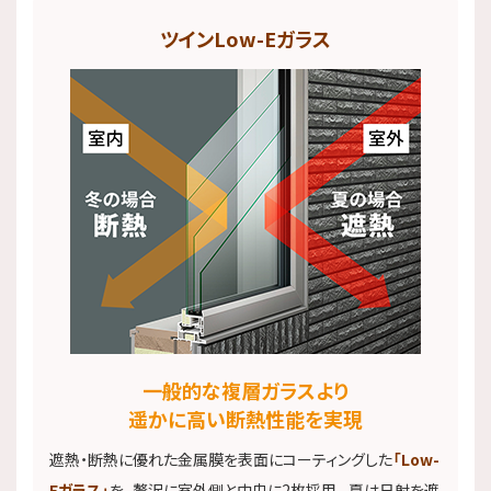
ツインLow-Eガラス
一般的な複層ガラスより
遥かに高い断熱性能を実現
遮熱・断熱に優れた金属膜を表面にコーティングした
「Low-
Eガラス」
を、贅沢に室外側と中央に2枚採用。夏は日射を遮