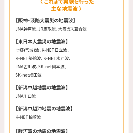
これまで実験を行った
主な地震波
【阪神・淡路大震災の地震波】
JMA神戸波、JR鷹取波、大阪ガス葺合波
【東日本大震災の地震波】
七郷(宮城)波、K-NET日立波、
K-NET築館波、K-NET水戸波、
JMA古川波、SK-net岡本波、
SK-net成田波
【新潟中越地震の地震波】
JMA川口波
【新潟中越沖地震の地震波】
K-NET柏崎波
【駿河湾の地震の地震波】