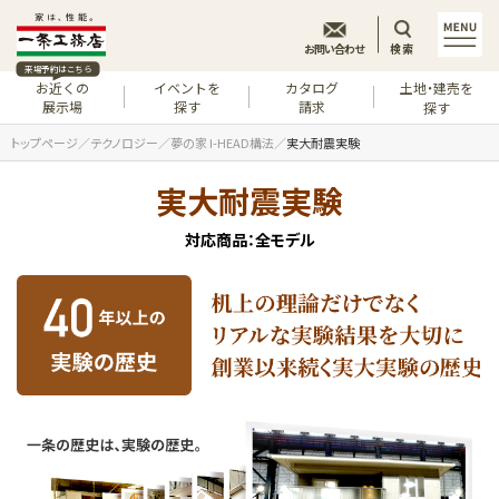
お問い合わせ
検索
来場予約はこちら
お近くの
イベントを
カタログ
土地・建売を
展示場
探す
請求
探す
トップページ
テクノロジー
夢の家 I-HEAD構法
実大耐震実験
実大耐震実験
対応商品：全モデル