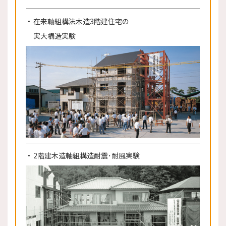
在来軸組構法木造3階建住宅の
実大構造実験
2階建木造軸組構造耐震･耐風実験