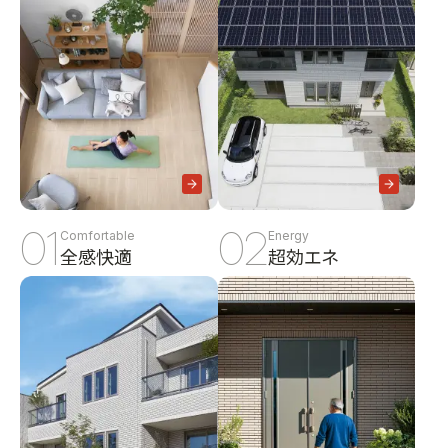
01
02
Comfortable
Energy
全感快適
超効エネ