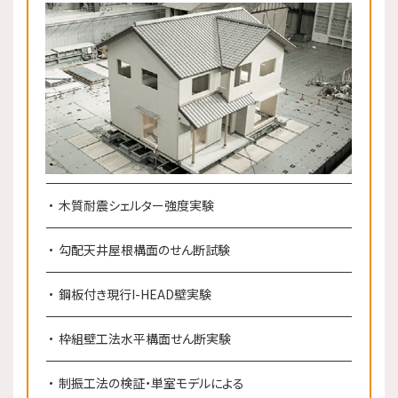
木質耐震シェルター強度実験
勾配天井屋根構面のせん断試験
鋼板付き現行I-HEAD壁実験
枠組壁工法水平構面せん断実験
制振工法の検証・単室モデルによる