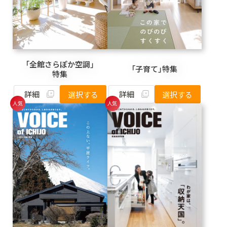
「全館さらぽか空調」
「子育て」特集
特集
詳細
詳細
選択する
選択する