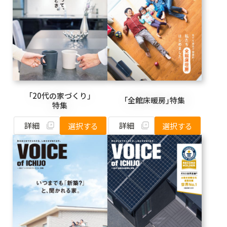
「20代の家づくり」
「全館床暖房」特集
特集
詳細
詳細
選択する
選択する