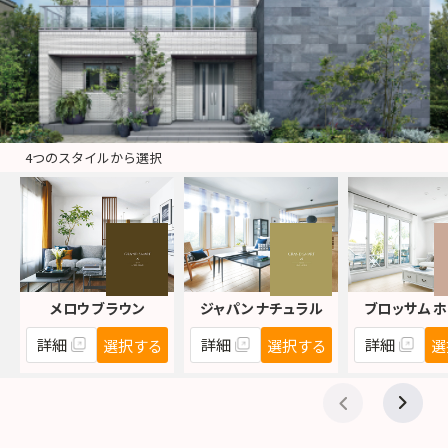
4つのスタイルから選択
メロウ ブラウン
ジャパン ナチュラル
ブロッサム 
詳細
詳細
詳細
選択する
選択する
選