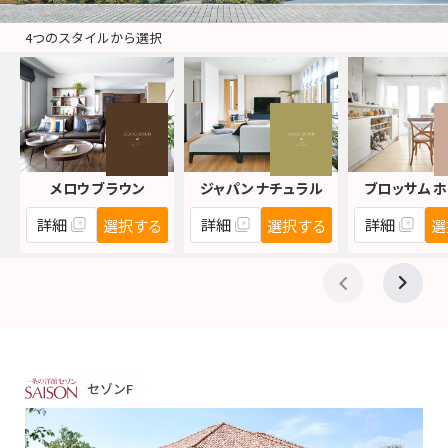
4つのスタイルから選択
メロウ ブラウン
ジャパン ナチュラル
ブロッサム 
詳細
詳細
詳細
選択する
選択する
選
セゾンF