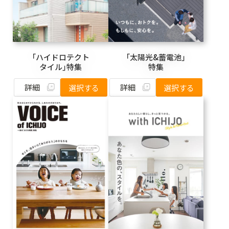
「ハイドロテクト
「太陽光&蓄電池」
タイル」特集
特集
詳細
詳細
選択する
選択する