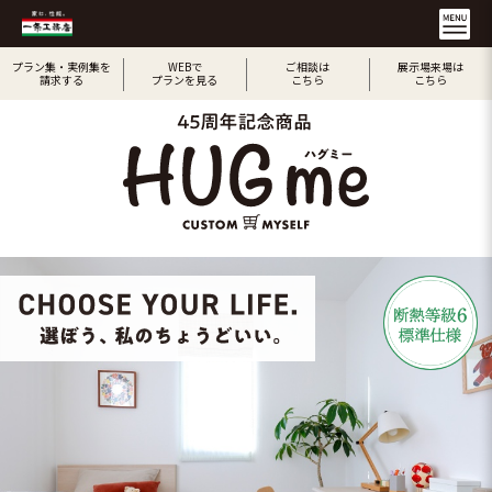
プラン集・実例集を
WEBで
ご相談は
展示場来場は
請求する
プランを見る
こちら
こちら