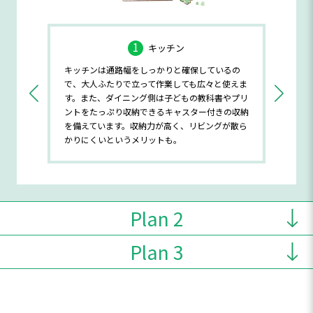
1
ト
キッチン
宅後や部屋
キッチンは通路幅をしっかりと確保しているの
キッチン
舞えば、家
で、大人ふたりで立って作業しても広々と使えま
水回りが
す。また、ダイニング側は子どもの教科書やプリ
クに掃除
スペースで
ントをたっぷり収納できるキャスター付きの収納
を備えています。収納力が高く、リビングが散ら
かりにくいというメリットも。
Plan 2
Plan 3