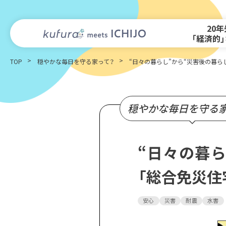
20
「経済的
TOP
穏やかな毎日を守る家って？
“日々の暮らし”から“災害後の暮ら
穏やかな毎日を守る
“日々の暮
「総合免災住
安心
災害
耐震
水害