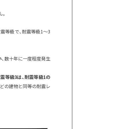
ん。
震等級で、耐震等級1～3
い
、数十年に一度程度発生
震等級3は、耐震等級1の
などの建物と同等の耐震レ