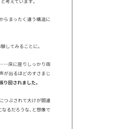
、と考えています。
台からまったく違う構造に
体験してみることに。
！……床に座りしっかり両
大声が出るほどのすさまじ
振り回されました。
らにつぶされて大けが間違
になるだろうな、と想像で