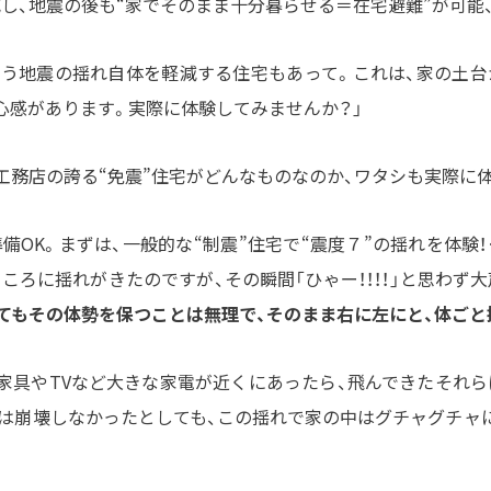
し、地震の後も“家でそのまま十分暮らせる＝在宅避難”が可能
いう地震の揺れ自体を軽減する住宅もあって。これは、家の土
心感があります。実際に体験してみませんか？」
工務店の誇る“免震”住宅がどんなものなのか、ワタシも実際に
備OK。まずは、一般的な“制震”住宅で“震度７”の揺れを体験
ころに揺れがきたのですが、その瞬間「ひゃー！！！！」と思わず
てもその体勢を保つことは無理で、そのまま右に左にと、体ごと
家具やTVなど大きな家電が近くにあったら、飛んできたそれ
は崩壊しなかったとしても、この揺れで家の中はグチャグチャ