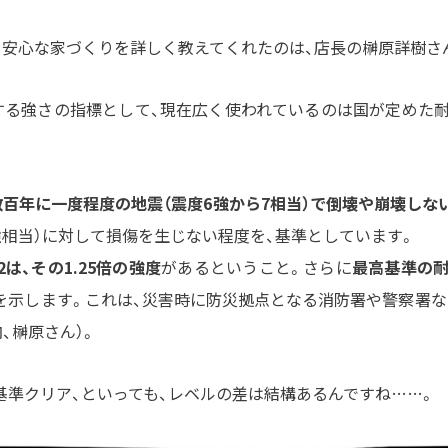
・安心な家づくりを詳しく教えてくれたのは、店長の榊原詳樹さ
する強さの指標として、現在広く使われているのは国が定めた耐
数百年に一度程度の地震（震度6強から7相当）で倒壊や崩壊しな
強相当）に対して損傷を生じない程度を、基準としています。
は、その1.25倍の強度
があるということ。さらに
最高基準の耐
を示します。これは、災害時に防災拠点となる消防署や警察署
内、榊原さん）。
基準クリア、といっても、レベルの差は結構あるんですね……。