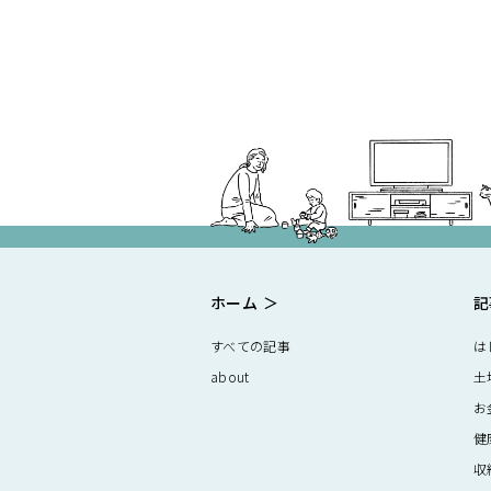
ホーム
記
すべての記事
は
about
土
お
健
収