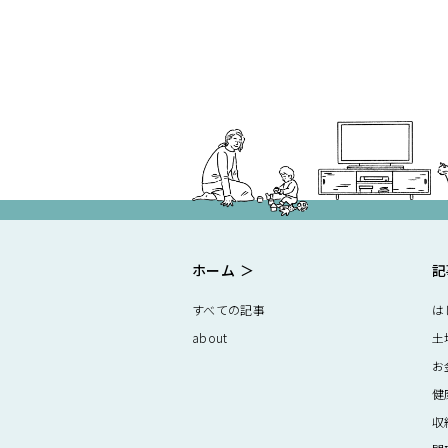
ホーム
記
すべての記事
は
about
土
お
健
収