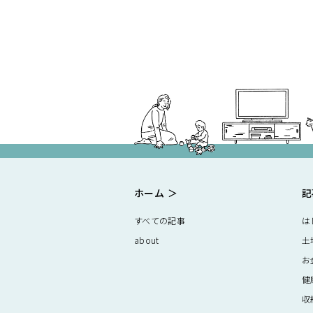
ホーム
記
すべての記事
は
about
土
お
健
収