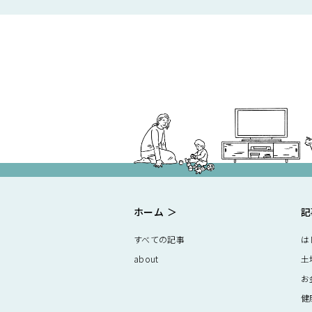
ホーム
記
すべての記事
は
about
土
お
健