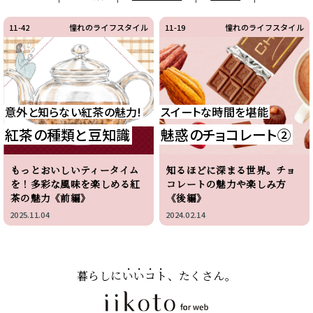
11-42
憧れのライフスタイル
11-19
憧れのライフスタイル
意外と知らない紅茶の魅力!
スイートな時間を堪能
紅茶の種類と豆知識
魅惑のチョコレート②
もっとおいしいティータイム
知るほどに深まる世界。チョ
を！多彩な風味を楽しめる紅
コレートの魅力や楽しみ方
茶の魅力《前編》
《後編》
2025.11.04
2024.02.14
暮らしに
いいコト
、たくさん。